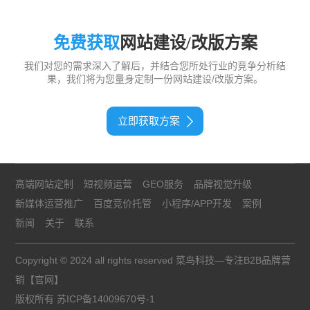
免费获取
网站建设/改版方案
我们对您的需求深入了解后，并结合您所处行业的竞争分析结
果，我们将为您量身定制一份网站建设/改版方案。
立即获取方案
高端网站定制
短视频运营
GEO服务
品牌视觉升级
新媒体运营推广
百度竞价托管
小程序/APP开发
案例
新闻
关于
联系
Copyright © 2024 all rights reserved 菜鸟科技—专注B2B品牌营
销【官网】
版权所有
苏ICP备14009670号-1