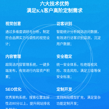
六大技术优势
满足KA客户高阶定制需求
视觉创意
访客识别
通过多维度调研与分析，制定
智能统计分析网站访问数据，
符合品牌实力与调性的视觉设
有效进行访客识别监测，沉淀
计；
用户数据；
内容管理
安全稳定
超简洁内容管理系统，一键多
统一安全体系，杜绝版权风
端发布，有效进行内容资产积
险、攻击风险，满足三级等保
累；
安全标准；
SEO优化
定制开发
优秀架构系统，搜索引擎友好
支持网站模型扩充，满足复杂
性达80分以上，提升网站排名
功能定制开发；