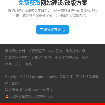
免费获取
网站建设/改版方案
我们对您的需求深入了解后，并结合您所处行业的竞争分析结
果，我们将为您量身定制一份网站建设/改版方案。
立即获取方案
高端网站定制
短视频运营
GEO服务
品牌视觉升级
新媒体运营推广
百度竞价托管
小程序/APP开发
案例
新闻
关于
联系
Copyright © 2024 all rights reserved 菜鸟科技—专注B2B品牌营
销【官网】
版权所有
苏ICP备14009670号-1
苏公网安备32058302005452号