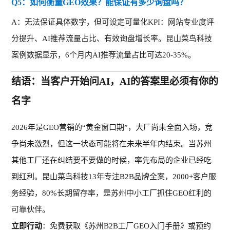
Q5：如何衡量GEO效果？能保证有多少询盘吗？
A：无法保证具体数字，但可设定可量化KPI：网站专业度评
分提升、AI推荐流量占比、有效询盘增长率。昆山菜鸟科技
案例数据显示，6个月内AI推荐流量占比可达20-35%。
结语：当客户开始问AI，AI的答案里必须有你的
名字
2026年是GEO营销的“黄金窗口期”，大厂尚未全面入场，竞
争尚未激烈，但这一状态
可能
将在未来半年内结束
。
‌‌当苏州
其他工厂还在纠结要不要做的时候，率先布局的企业已经吃
到红利。昆山菜鸟科技13年专注B2B品牌全案，2000+客户服
务经验，80%长期留存率，是苏州中小工厂抓住GEO红利的
可靠伙伴。
立即行动
：免费获取《苏州
B2B工厂GEO入门手册》或预约