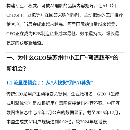
构建专业、权威
。
可被
AI理解
的品牌内容矩阵，让
AI（如
ChatGPT、
豆包
等）在回答采购问题时，主动把你的工厂推荐
给客户。当展会成本越来越高、阿里国际站
流量
越来越贵，
GEO正在成为B2B制造企业成本最低、效果最持久
、
增长最
稳定
的获客新通道。
一、
为什么GEO是苏州中小工厂“弯道超车”的
新机会？
1.1 流量逻辑变了：从“人找货”到“AI荐货”
传统
SEO是用户主动搜索关键词
、
企业抢排名；
GEO
（
生成
式引擎优化
）
是
AI根据用户意图直接给出推荐答案。中国互
联网络信息中心今年2月公布的数据显示，截至2025年12月，
中国生成式AI用户规模达到6.02亿，较2024年底增长