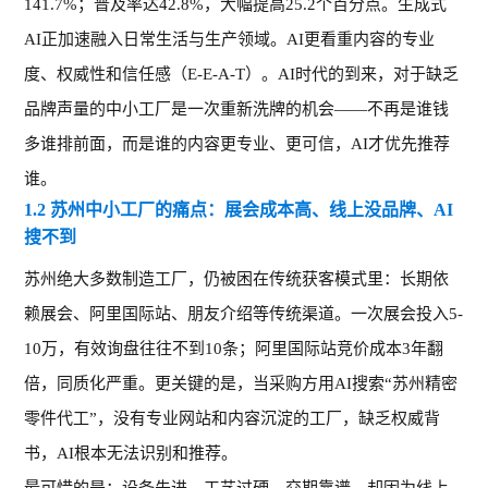
141.7%；普及率达42.8%，大幅提高25.2个百分点。生成式
AI正加速融入日常生活与生产领域。AI更看重内容的专业
度、权威性和信任感（E-E-A-T）。
AI时代的到来，
对于缺乏
品牌声量的中小工厂是一次重新洗牌的机会
——不再是谁钱
多谁排前面，而是谁
的
内容
更专业
、
更可信，
AI才优先
推荐
谁
。
1.2 苏州中小工厂的痛点：展会成本高、线上没品牌、AI
搜不到
苏州
绝大多数制造
工厂
，
仍被困在传统获客模式里：
长期依
赖展会、阿里国际站、朋友介绍等传统渠道。一次展会投入
5-
10万，有效询盘往往不到10条；阿里国际站竞价成本3年翻
倍，同质化严重。更关键的是，当采购方用AI搜索“苏州精密
零件代工”，没有专业网站和内容沉淀的工厂，
缺乏权威背
书，
AI根本无法识别和推荐。