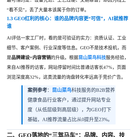
最可惜的是：设备先进、工艺过硬、交期靠谱，却因为线上
“看不见”，丢了大量本该属于你的订单。
1.3 GEO红利的核心：谁的品牌内容更“可信”，AI就推荐
谁
AI评估
一家工厂
时，
看的是可验证的实力：资质
认证、
工业
细节、
客户案例、
行业
深度等信息。
GEO不是技术
投机
，而
是
品牌建设
+内容营销
的升级。根据
昆山菜鸟科技
服务经验，
来自
AI推荐的访客，网站停留时间比普通访客长47%，页面
浏览深度高32%，这类流量的询盘转化率远高于竞价广告。
案例参考
：
昆山菜鸟
科技服务的
B2B营养
健康食品行业客户，通过提升网站专业
度（从低层级到高层级），为GEO打下
基础，AI推荐流量占比从0提升至23%。
二、
GEO落地的“三驾马车”：品牌、内容、技