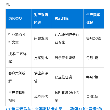
告。
对应采购
生产频率
内容类型
核心目标
阶段
建议
行业痛点分
让
AI识别你是行
问题发现
每月
2-3篇
析文章
业专家
技术
/工艺详
方案对比
展示专业壁垒
每月
1篇
解
客户案例拆
供应商评
建立信任感
每月
2篇
解
估
生产流程短
透明化增强可信
风险评估
每周
1条
视频
度
2.3 第三驾马车：全渠道技术布局——确保AI能“看懂”你