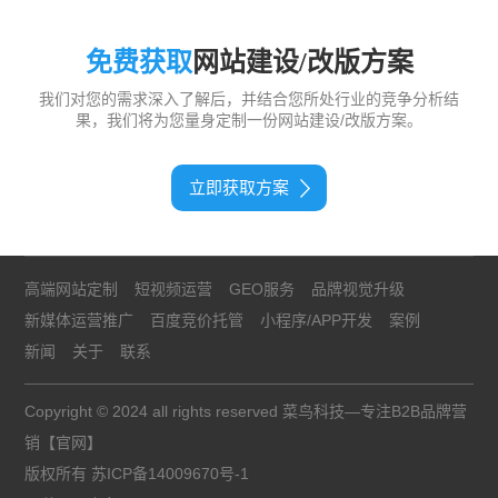
免费获取
网站建设/改版方案
我们对您的需求深入了解后，并结合您所处行业的竞争分析结
果，我们将为您量身定制一份网站建设/改版方案。
立即获取方案
高端网站定制
短视频运营
GEO服务
品牌视觉升级
新媒体运营推广
百度竞价托管
小程序/APP开发
案例
新闻
关于
联系
Copyright © 2024 all rights reserved 菜鸟科技—专注B2B品牌营
销【官网】
版权所有
苏ICP备14009670号-1