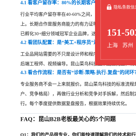
4.1 看客户留存率：80%的长期客户留存率意味着什么
隐私条款信
行业平均客户留存率在
40-60%之间，昆山菜鸟科技达到
上。长期合作是服务商能力的有力证明——如果网站不能
151-50
已孵化30+细分领域冠军企业品牌，这些企业从年营收千
4.2 看团队配置：是“美工+程序员”还是“品牌策略+内
上海 苏州
工业品网站需要的不只是设计师和程序员，而是完整的专
后端工程师、视频编导。昆山菜鸟科技团队配置完整，确
4.3 看合作流程：是否有“诊断-策略-执行-复盘”的闭环
专业服务商不会一上来就报价。昆山菜鸟科技的标准流程
户、竞争格局），再做行业分析和竞争对手拆解，然后制
行。每个季度提供数据复盘报告，根据效果持续优化。
FAQ：昆山B2B老板最关心的5个问题
Q1：我们的产品很专业，你们能快速理解我们的技术和