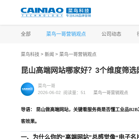
全部
菜鸟一哥营销观点
公司动态
菜鸟科技 >
新闻
>
菜鸟一哥营销观点
昆山高端网站哪家好？3个维度筛选
菜鸟一哥
2026-06-02 阅读量：
51
菜鸟一哥营销观点
导语：
昆山做高端网站，关键看服务商是否懂工业品B2
客效果。
一、
为什么你的“高端网站”总感觉像“电子名