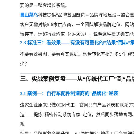
要的是一整套增长系统。
昆山菜鸟
科技提供
“品牌基因塑造→品牌阵地建设→整合营
客户无需对接5-6家供应商，一个团队解决品牌定位、网
留存率，远超行业均值（40-60%），说明这种模式确实
2.3 标准三：看效果——有没有可量化的“结果”而非“
不要看效果图，要看真实数据。询盘转化率提升多少？成
少？
三、
实战案例复盘——从“传统代工厂”到“
3.1 案例一：自行车配件制造商的“品牌化”逆袭
这家企业原来只做
OEM代工，官网只有产品列表和联系
造——提炼“精密传动系统专家”定位，然后同步落地官网
系。
结果：品牌形象全面升级，从
“隐姓埋名”的代工厂变为