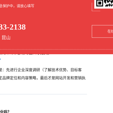
？
息保护中，请放心填写
80%。这意味着10个客户中有8个选择持续合作3年以
带来实际增长，客户不会续约。同时，昆山菜鸟科技
33-2138
万级成长为行业龙头。
在
容运营+技术开发”？
 昆山
业团队：品牌策略师、内容策划、
GEO优化师、前端/
保每个环节都有专业人才把关。
？
是：先进行企业深度调研（了解技术优势、目标客
定品牌定位和内容策略，最后才是网站开发和营销执
行业吗？