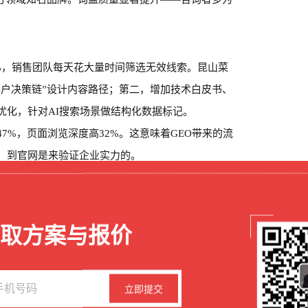
3%，销售团队每天花大量时间筛选无效线索。昆山菜
客户决策链”设计内容路径；第二，增加技术白皮书、
优化，针对AI搜索场景做结构化数据标记。
7%，页面浏览深度高32%。这意味着GEO带来的流
案，到官网是来验证企业实力的。
统，但官网无法让客户快速理解技术优势。昆山菜鸟
D演示，把“亚微米级精度”等抽象概念通过对比动画
取方案与报价
术原理，询盘到样机测试的转化率提升。
昆山B2B老板的决策清单
立即提交