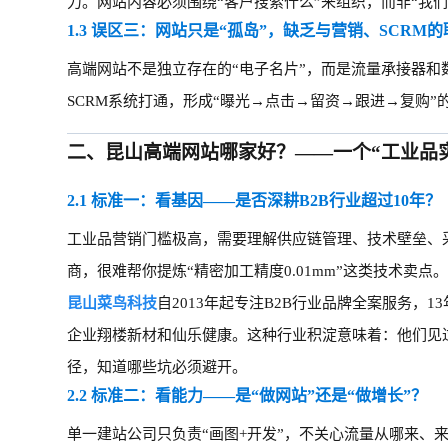
力。网站内容必须围绕
“客户搜索什么”来组织，而非“我们
1.3 误区三：网站只是“孤岛”，缺乏与营销、SCRM
高端网站不是独立存在的
“电子名片”，而是流量承接器
SCRM系统打通，形成“曝光→点击→留资→跟进→复购”
二、
昆山高端网站哪家好？——一个“工业品
2.1 标准一：看基因——是否深耕B2B行业超过10年？
工业品营销门槛极高，需要理解供应链管理、技术壁垒、
商，很难帮你提炼
“精密加工精度0.01mm”这类技术卖点
昆山菜鸟科技
自
2013年起专注B2B行业品牌全案服务，1
企业翔楼新材和仙乐健康。这种行业积淀意味着：他们见过
径，知道哪些坑必须避开。
2.2 标准二：看能力——是“做网站”还是“做增长”？
单一建站公司只负责
“画图+开发”，不关心流量从哪来、