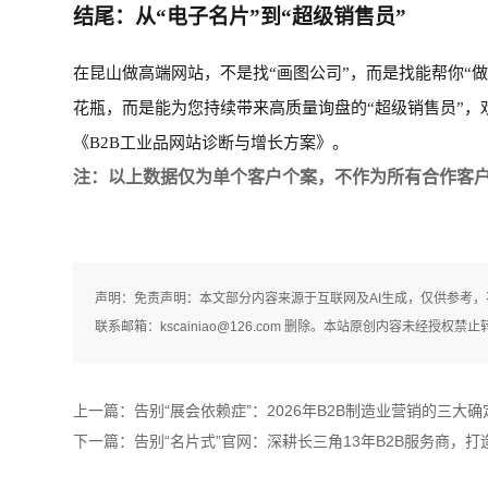
结尾：从“电子名片”到“超级销售员”
在昆山做高端网站，不是找
“画图公司”，而是找能帮你“
花瓶，而是能为您持续带来高质量询盘的“超级销售员”
《B2B工业品网站诊断与增长方案》。
注：以上
数据仅为单个客户个案，不作为所有合作客
声明：免责声明：本文部分内容来源于互联网及AI生成，仅供参考
联系邮箱：kscainiao@126.com 删除。本站原创内容未经
上一篇：
告别“展会依赖症”：2026年B2B制造业营销的三大
下一篇：
告别“名片式”官网：深耕长三角13年B2B服务商，打造