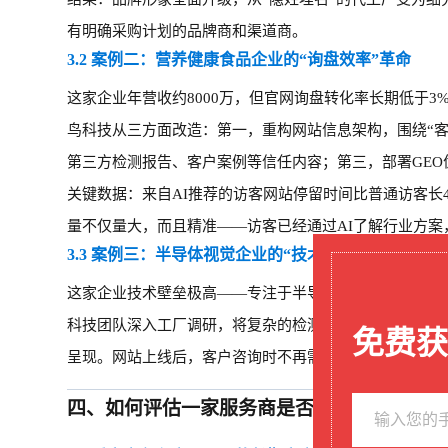
有明确采购计划的品牌商和渠道商。
3.2 案例二：营养健康食品企业的“询盘效率”革命
这家企业年营收约
8000万，但官网询盘转化率长期低于
鸟科技从三方面改造：第一，重构网站信息架构，围绕“
第三方检测报告、客户案例等信任内容；第三，部署GEO
关键数据：来自
AI推荐的访客网站停留时间比普通访客长4
量不仅量大，而且精准——访客已经通过AI了解行业方
3.3 案例三：半导体视觉企业的“技术实力”可视化
这家企业技术壁垒极高
——专注于半导体晶圆检测视觉系
科技团队深入工厂调研，将复杂的检测流程转化为交互式3
免费获
呈现。网站上线后，客户咨询时不再需要销售反复解释技
四、
如何评估一家服务商是否“靠谱”？——给