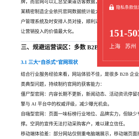
牌，而官网可以汇总全渠道访客数据，记录访客来源、浏
隐私条款信
某精密制造企业依托官网数据统计能力，捕捉到客户多次
户管理系统及时安排人员对接，顺利达成合作。这种数据
151-50
让营销投入的价值最大化。
上海 苏州
三、
规避运营误区：多数 B2B 官网存在的
3.1 三大“自杀式”官网现状
结合行业服务经验来看，网站体验不佳，是很多
B2B 
类典型问题，持续制约官网的获客能力：
僵尸型官网：内容长期不更新，新闻动态、活动资讯停留
擎与
AI 平台中的权威评级，减少曝光机会。
自嗨型官网：页面一味标榜行业地位、品牌实力，但缺少
撑。空洞的宣传无法打动采购客户，难以建立信任。
移动端体验差：部分网站仅侧重电脑端展示，移动端页面