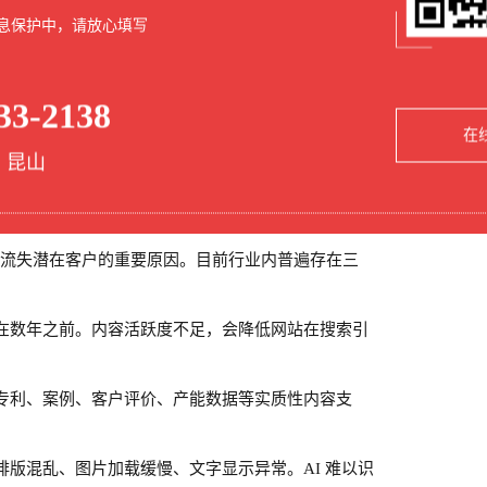
览偏好、资料下载行为等关键信息。
息保护中，请放心填写
浏览特定产品页面、下载技术资料等行为后，联动客
驱动的精细化运营模式，有效提升了线索转化效率，
33-2138
在
 昆山
典型问题与转型思路
企业流失潜在客户的重要原因。目前行业内普遍存在三
在数年之前。内容活跃度不足，会降低网站在搜索引
专利、案例、客户评价、产能数据等实质性内容支
排版混乱、图片加载缓慢、文字显示异常。
AI 难以识