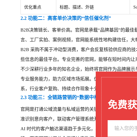
优化重点
标题、描述、外链
S
2.2 功能二：高客单价决策的“信任催化剂”
B2B决策链长、客单价高。官网是承载“品牌基因”的最
言、工厂实拍、案例视频，官网能系统性地构建信任，大
B2B 采购不属于冲动型消费，客户会反复核验供应商的
些信息的最佳平台。专业完善的官网，能够在短时间内让
不少深耕行业多年的知名企业，始终将官网作为品牌展示
专业服务能力，助力区域市场拓展。优质的官网运营与服
系，行业客户复购、持续合作现象十分普遍。
2.3 功能三：全链路营销的“数据中枢”
免费获
官网是打通公域流量与私域运营的关键数据桥梁。通过合
准识别意向客户，联动客户管理系统开展精细化跟进，形
AI 时代的客户触达渠道趋于多元化，客户可能通过 AI