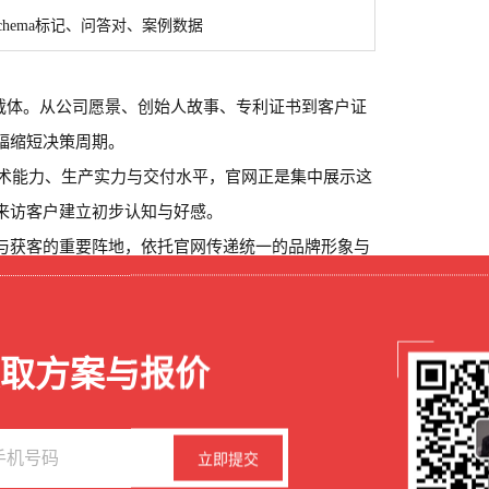
chema标记、问答对、案例数据
佳载体。从公司愿景、创始人故事、专利证书到客户证
幅缩短决策周期。
技术能力、生产实力与交付水平，官网正是集中展示这
来访客户建立初步认知与好感。
与获客的重要阵地，依托官网传递统一的品牌形象与
务体验，也让服务商与客户建立长期稳定的合作关
取方案与报价
理的页面数据埋点，可以完整记录访客浏览行为，精
成
“获客 - 客户培育 - 商务转化” 的完整营销闭环。
立即提交
 推荐、社交平台、行业展会、短视频等多种方式了解品