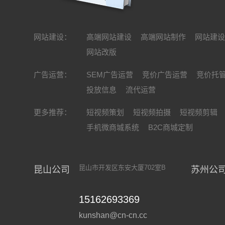
网站建设：
高端网站建设
高端网站制作
网站建
网站改版
广告运营：
SEM广告运营
竞价广告运营
竞价托
投放信息
流代运营
更多推荐：
短视频策划
短视频拍摄
短视频剪辑
手机微商城系统
B2C商城定制
昆山市开发区东安大厦702室B
昆山公司
苏州公
15162693369
kunshan@cn-cn.cc