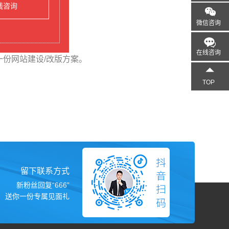
线咨询
微信咨询
在线咨询
份网站建设/改版方案。
TOP
留下联系方式
新粉丝回复“666”
送你一份专属见面礼