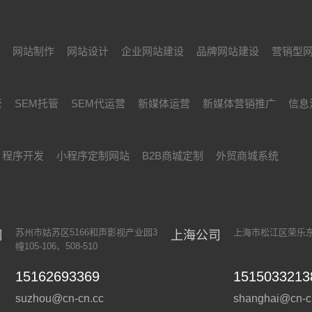
设
网站制作
网站设计
企业网站建设
品牌网站建设
营销型
管
SEM托管
SEM代运营
新媒体运营
新媒体营销推广
信息
程序开发
小程序定制网站
B2B商城定制
外贸商城系统
苏州市姑苏区5166和声影视产业园3
上海市松江区荣乐东路
司
上海公司
幢105-106、508-510
15162693369
1515033213
suzhou@cn-cn.cc
shanghai@cn-c