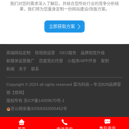
我们对您的需求深入了解后，并结合您所处行业的竞争分析结
果，我们将为您量身定制一份网站建设/改版方案。
立即获取方案
高端网站定制
短视频运营
GEO服务
品牌视觉升级
新媒体运营推广
百度竞价托管
小程序/APP开发
案例
新闻
关于
联系
Copyright © 2024 all rights reserved 菜鸟科技—专注B2B品牌营
销【官网】
版权所有
苏ICP备14009670号-1
苏公网安备32058302005452号
售后咨询