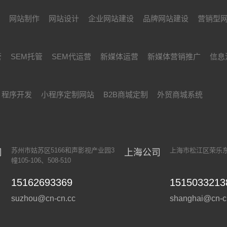
设
网站制作
网站设计
企业网站建设
品牌网站建设
营销型
管
SEM托管
SEM代运营
新媒体运营
新媒体营销推广
信息
程序开发
小程序定制网站
B2B商城定制
外贸商城系统
苏州市姑苏区5166和声影视产业园3
上海市松江区荣乐东路
司
上海公司
幢105-106、508-510
15162693369
1515033213
suzhou@cn-cn.cc
shanghai@cn-c