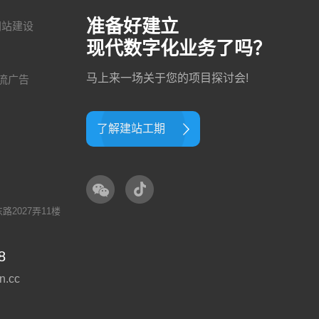
准备好建立
网站建设
现代数字化业务了吗？
马上来一场关于您的项目探讨会!
流广告
了解建站工期
2027弄11楼
8
n.cc