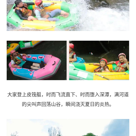
大家登上皮筏艇，时而飞流直下、时而堕入深潭，满河道
的尖叫声回荡山谷，瞬间浇灭夏日的炎热。