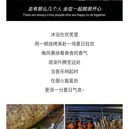
沐浴在欢笑里
用一顿烧烤来赴一场夏日狂欢
晚风裹挟着美食的香气
逐渐升腾至远处
当音乐响起时
在烟火氤氲处
更添一分夏日气息~