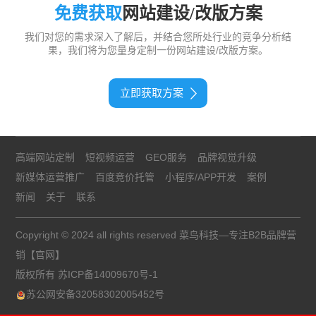
免费获取
网站建设/改版方案
我们对您的需求深入了解后，并结合您所处行业的竞争分析结
果，我们将为您量身定制一份网站建设/改版方案。
立即获取方案
高端网站定制
短视频运营
GEO服务
品牌视觉升级
新媒体运营推广
百度竞价托管
小程序/APP开发
案例
新闻
关于
联系
Copyright © 2024 all rights reserved 菜鸟科技—专注B2B品牌营
销【官网】
版权所有
苏ICP备14009670号-1
苏公网安备32058302005452号