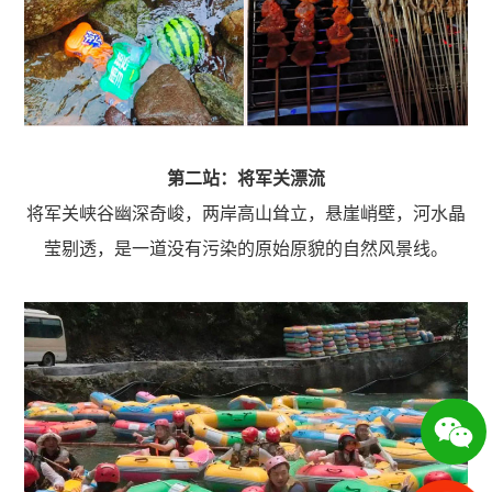
第二站：将军关漂流
将军关峡谷幽深奇峻，两岸高山耸立，悬崖峭壁，河水晶
莹剔透，是一道没有污染的原始原貌的自然风景线。