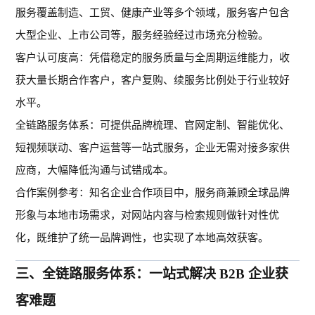
服务覆盖制造、工贸、健康产业等多个领域，服务客户包含
大型企业、上市公司等，服务经验经过市场充分检验。
客户认可度高：凭借稳定的服务质量与全周期运维能力，收
获大量长期合作客户，客户复购、续服务比例处于行业较好
水平。
全链路服务体系：可提供品牌梳理、官网定制、智能优化、
短视频联动、客户运营等一站式服务，企业无需对接多家供
应商，大幅降低沟通与试错成本。
合作案例参考：知名企业合作项目中，服务商兼顾全球品牌
形象与本地市场需求，对网站内容与检索规则做针对性优
化，既维护了统一品牌调性，也实现了本地高效获客。
三、
全链路服务体系：一站式解决 B2B 企业获
客难题