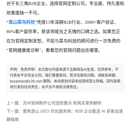
对于长三角
B2B企业，选择官网定制公司，专业度、持久度和
效果度缺一不可。
“
昆山菜鸟科技
”凭借13年深耕B2B行业、2000+客户验证、
80%客户留存率，是该领域当之无愧的口碑之选。如果您正
在为官网定制发愁，不妨与菜鸟科技的顾问进行一次免费的
“官网健康度诊断”，看看您的官网问题出在哪里。
声明：免责声明：本文部分内容来源于互联网及AI生成，仅供参考，不
代表本平台完全认同。我们尊重原创，若涉及版权问题，请联系邮箱：
kscainiao@126.com 删除。本站原创内容未经授权禁止转载。因内容使
用引发的任何责任，本平台不承担法律责任。
上一篇：
苏州官网制作公司选型要点 附真实案例解析
下一篇：
聚焦昆山 GEO 优化服务商：B2B 企业甄选 AI 获客加速
器指南