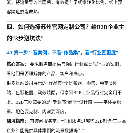
流，将流量导入官网后，有效提升了线索转化比例，线上获
客渠道愈发成熟。
四、
如何选择苏州官网定制公司？给B2B企业主
的“3步避坑法”
4.1 第一步：看案例，不看“作品集”，看“行业匹配度”
核心答案：
要求服务商提供与你同行业或类似行业的案例，
看他们是否理解你的产品、客户和痛点。
很多建站公司展示的
“作品集”全是餐饮、零售、电商类网
站，色彩艳丽、动效炫酷，但拿到B2B工业品行业完全用不
上。B2B官网需要的是“专业感”而非“设计感”——字体要稳
重、配色要克制、内容要深度。
避坑指南：
直接问服务商：
“你们服务过哪些B2B制造/工业品
企业？能提供具体案例的流量数据吗？”