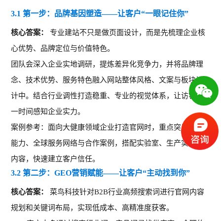
3.1 第一步：品牌基因塑造——让客户“一眼记住你”
核心答案：
专业建站不只是做页面设计，而是先梳理企业核
心优势、品牌定位与价值特色。
团队会深入企业实地调研，提炼差异化竞争力，并将品牌理
念、技术优势、服务特色融入网站整体风格、文案与板块设
计中。结合行业调性打造稳重、专业的视觉体系，让访客第
一时间感知企业实力。
案例参考：面向大健康领域企业打造官网时，重点突出研发
能力、全球服务网络与合作案例，搭配实验室、生产实景等
内容，快速建立客户信任。
3.2 第二步：GEO营销赋能——让客户“主动找到你”
核心答案：
菜鸟科技针对
B2B行业高频搜索词进行官网内容
规划和关键词布局，实现低成本、高精准度获客。