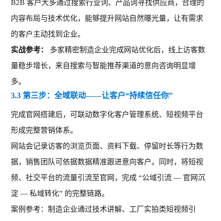
B2B 客户大多通过搜索行业词、产品词寻找供应商，合理的
内容布局与技术优化，能够提升网站自然曝光量，让有需求
的客户主动找到企业。
实战参考
：
多家精密制造企业完成网站优化后，线上访客数
量稳步增长，来自搜索与智能推荐渠道的意向咨询明显增
多。
3.3 第三步：
全域联动
——让客户“持续信任你”
完成官网搭建后，可联动数字化客户管理系统、短视频平台
形成完整营销体系。
网站会记录访客的浏览页面、资料下载、停留时长等行为数
据，销售团队可依据数据精准跟进意向客户。同时，将短视
频、社交平台的流量引流至官网，完成
“公域引流 — 官网沉
淀 — 私域转化” 的完整链路。
案例参考：制造企业通过技术讲解、工厂实拍类短视频引