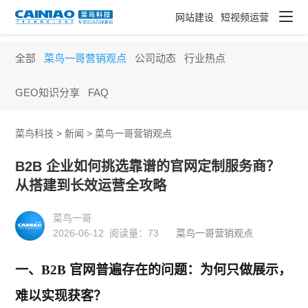
网站建设
短视频运营
全部
菜鸟一哥营销观点
公司动态
行业热点
GEO知识分享
FAQ
菜鸟科技 >
新闻
>
菜鸟一哥营销观点
B2B 企业如何挑选靠谱的官网定制服务商？
从搭建到长效运营全攻略
菜鸟一哥
2026-06-12 阅读量：
73
菜鸟一哥营销观点
一、B2B 官网普遍存在的问题：为何只做展示，
难以实现获客？