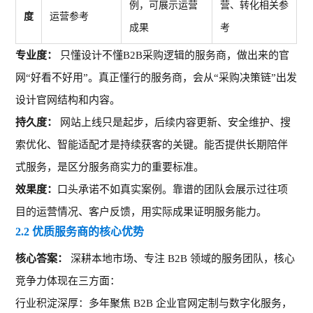
例，可展示运营
营、转化相关参
度
运营参考
成果
考
专业度：
只懂设计不懂
B2B采购逻辑的服务商，做出来的官
网“好看不好用”。真正懂行的服务商，会从“采购决策链”出发
设计官网结构和内容。
持久度：
网站上线只是起步，后续内容更新、安全维护、搜
索优化、智能适配才是持续获客的关键。能否提供长期陪伴
式服务，是区分服务商实力的重要标准。
效果度：
口头承诺不如真实案例。靠谱的团队会展示过往项
目的运营情况、客户反馈，用实际成果证明服务能力。
2.2 优质服务商的核心优势
核心答案：
深耕本地市场、专注
B2B 领域的服务团队，核心
竞争力体现在三方面：
行业积淀深厚：多年聚焦
B2B 企业官网定制与数字化服务，