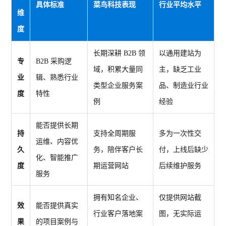
具体标准
菜鸟科技表现
行业平均水平
维
度
长期深耕
B2B 领
以通用建站为
专
B2B 采购逻
域，积累大量同
主，缺乏工业
业
辑、熟悉行业
类型企业服务案
品、制造业行业
度
特性
例
经验
能否提供长期
持
支持全周期服
多为一次性交
运维、内容优
久
务，陪伴客户长
付，上线后缺少
化、智能推广
度
期运营网站
后续维护服务
服务
拥有知名企业、
仅提供网站截
效
能否提供真实
行业客户落地案
图，无实际运
果
的项目案例与