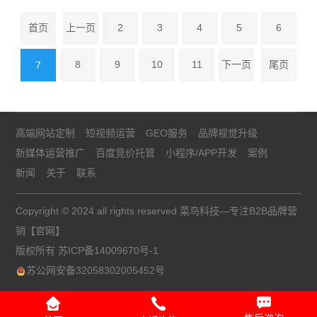
首页
上一页
2
3
4
5
6
8
9
10
11
下一页
尾页
7
高端网站定制
短视频运营
GEO服务
品牌视觉升级
新媒体运营推广
百度竞价托管
小程序/APP开发
案例
新闻
关于
联系
Copyright © 2024 all rights reserved 菜鸟科技—专注B2B品牌营
销【官网】
版权所有
苏ICP备14009670号-1
苏公网安备32058302005452号