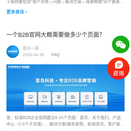
②案例要包含"客户背景→问题→解决方案→成果数据"四个要素，
不能只放一张完工照片；③涉及知名客户时，如果无法获得书面
更多资讯 +
授权，可用"某知名汽车零部件企业&qu
一个B2B官网大概需要做多少个页面？
菜鸟一哥
2026-04-30
FAQ
答：标准B2B企业官网建议8-15个页面：首页、关于我们、产品
中心（2-5个子页面）、解决方案/服务案例、新闻资讯、客户案
例、联系我们、隐私政策。页面太少显得企业实力不足，页面太